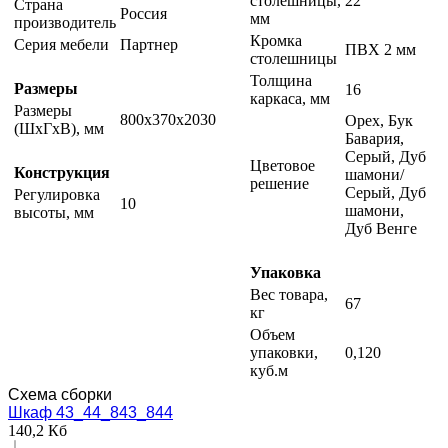
столешницы,
22
Страна
Россия
мм
производитель
Кромка
Серия мебели
Партнер
ПВХ 2 мм
столешницы
Толщина
Размеры
16
каркаса, мм
Размеры
800х370х2030
Орех, Бук
(ШxГxВ), мм
Бавария,
Серый, Дуб
Цветовое
Конструкция
шамони/
решение
Серый, Дуб
Регулировка
10
шамони,
высоты, мм
Дуб Венге
Упаковка
Вес товара,
67
кг
Объем
упаковки,
0,120
куб.м
Схема сборки
Шкаф 43_44_843_844
140,2 Кб