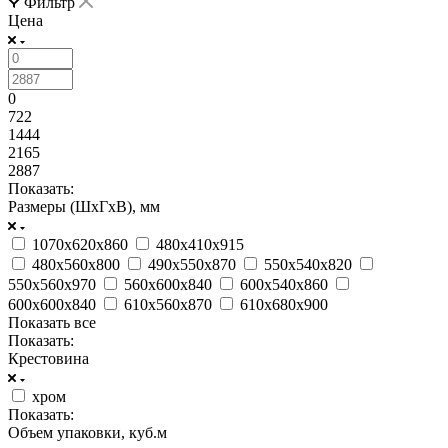
Фильтр
Цена
0
722
1444
2165
2887
Показать:
Размеры (ШxГxВ), мм
1070х620х860
480х410х915
480х560х800
490х550х870
550х540х820
550х560х970
560х600х840
600х540х860
600х600х840
610х560х870
610х680х900
Показать все
Показать:
Крестовина
хром
Показать:
Объем упаковки, куб.м