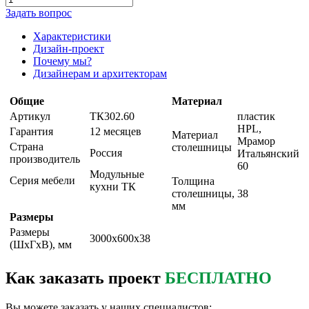
Задать вопрос
Характеристики
Дизайн-проект
Почему мы?
Дизайнерам и архитекторам
Общие
Материал
Артикул
ТК302.60
пластик
HPL,
Гарантия
12 месяцев
Материал
Мрамор
Страна
столешницы
Россия
Итальянский
производитель
60
Модульные
Серия мебели
Толщина
кухни ТК
столешницы,
38
мм
Размеры
Размеры
3000х600х38
(ШxГxВ), мм
Как заказать проект
БЕСПЛАТНО
Вы можете заказать у наших специалистов: